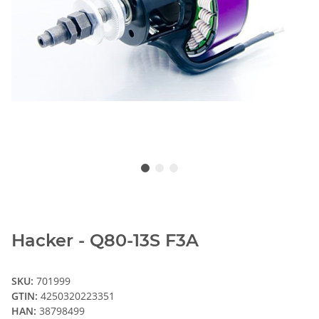
Hacker - Q80-13S F3A
SKU:
701999
GTIN:
4250320223351
HAN:
38798499