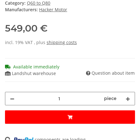
Category:
Q60 to Q80
Manufacturers:
Hacker Motor
549,00 €
incl. 19% VAT , plus
shipping costs
Available immediately
Question about item
Landshut warehouse
piece
ng...
components are loading ...