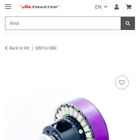
EN
Back to list
Q60 to Q80