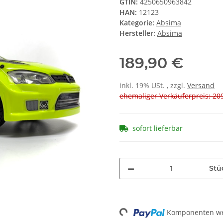
GTIN:
4250650963842
HAN:
12123
Kategorie:
Absima
Hersteller:
Absima
189,90 €
inkl. 19% USt. , zzgl.
Versand
ehemaliger Verkäuferpreis: 209
sofort lieferbar
Stü
Komponenten wer