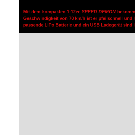
Mit dem kompakten 1:12er
SPEED DEMON
bekommst
Geschwindigkeit von 70 km/h ist er pfeilschnell und 
passende LiPo Batterie und ein USB Ladegerät sind i