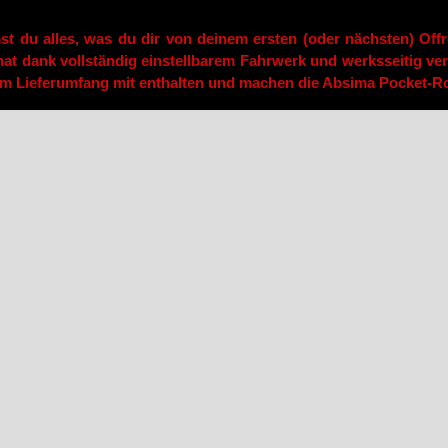
 du alles, was du dir von deinem ersten (oder nächsten) Off
hat dank vollständig einstellbarem Fahrwerk und werksseitig ver
m Lieferumfang mit enthalten und machen die Absima Pocket-Roc