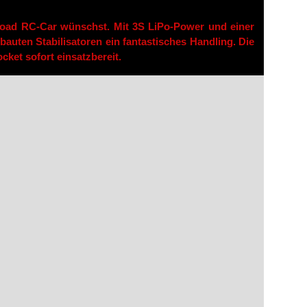
road RC-Car wünschst. Mit 3S LiPo-Power und einer
bauten Stabilisatoren ein fantastisches Handling. Die
ket sofort einsatzbereit.