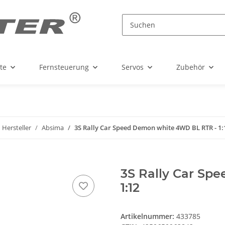
te
Fernsteuerung
Servos
Zubehör
 Hersteller
Absima
3S Rally Car Speed Demon white 4WD BL RTR - 1:
3S Rally Car Sp
1:12
Artikelnummer:
433785