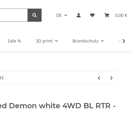
DE
0,00 €
Sale %
3D print
Brandschutz
Unsortie
12
eed Demon white 4WD BL RTR -