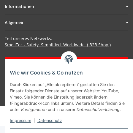
Informationen
Allgemein
Teil unseres Netzwerks:
SmoliTec - Safety. Simplified. Worldwide. ( B2B Shop )
Vertrag widerrufen
Wie wir Cookies & Co nutzen
Durch Klicken auf „Alle akzeptieren“ gestatten Sie den
Einsatz folgender Dienste auf unserer Website: YouTube,
Vimeo. Sie können die Einstellung jederzeit ändern
* Alle Preise inkl. gesetzlicher USt., zzgl.
Versand
(Fingerabdruck-Icon links unten). Weitere Details finden Sie
unter
Konfigurieren
und in unserer
Datenschutzerklärung
.
© voltmaster.de
Powered by
JTL-Shop
Impressum
|
Datenschutz