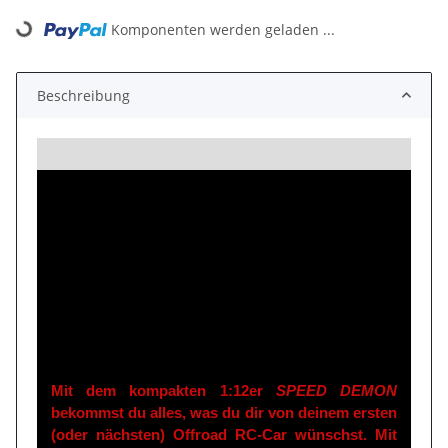
Komponenten werden geladen ...
Loading...
Beschreibung
Mit dem kompakten 1:12er
SPEED DEMON
bekommst du alles, was du dir von deinem ersten
(oder nächsten) Offroad RC-Car wünschst. Mit