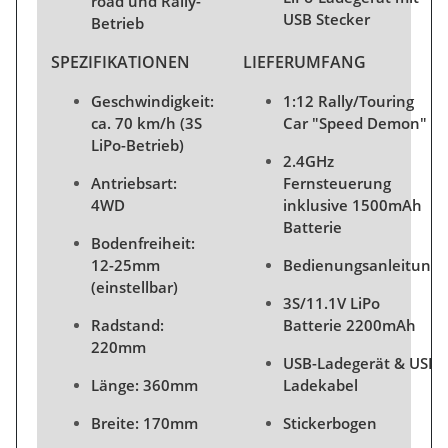
road und Rally-
USB Stecker
Betrieb
SPEZIFIKATIONEN
LIEFERUMFANG
Geschwindigkeit:
1:12 Rally/Touring
ca. 70 km/h (3S
Car "Speed Demon"
LiPo-Betrieb)
2.4GHz
Antriebsart:
Fernsteuerung
4WD
inklusive 1500mAh
Batterie
Bodenfreiheit:
12-25mm
Bedienungsanleitung
(einstellbar)
3S/11.1V LiPo
Radstand:
Batterie 2200mAh
220mm
USB-Ladegerät & USB
Länge: 360mm
Ladekabel
Breite: 170mm
Stickerbogen