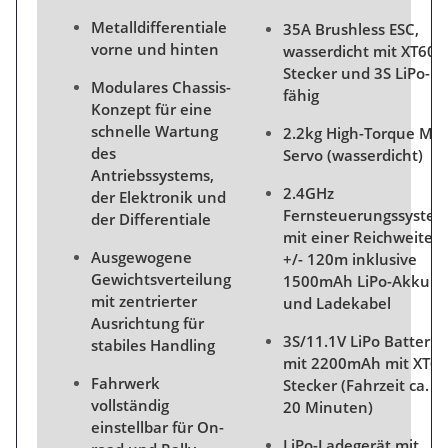
Metalldifferentiale
35A Brushless ESC,
vorne und hinten
wasserdicht mit XT60
Stecker und 3S LiPo-
Modulares Chassis-
fähig
Konzept für eine
schnelle Wartung
2.2kg High-Torque MG
des
Servo (wasserdicht)
Antriebssystems,
2.4GHz
der Elektronik und
Fernsteuerungssyste
der Differentiale
mit einer Reichweite
Ausgewogene
+/- 120m inklusive
Gewichtsverteilung
1500mAh LiPo-Akku
mit zentrierter
und Ladekabel
Ausrichtung für
3S/11.1V LiPo Batterie
stabiles Handling
mit 2200mAh mit XT60
Fahrwerk
Stecker (Fahrzeit ca.
vollständig
20 Minuten)
einstellbar für On-
LiPo-Ladegerät mit