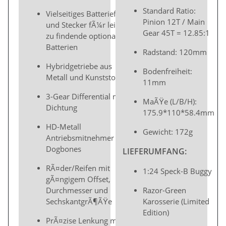
Standard Ratio:
Vielseitiges Batteriefach
Pinion 12T / Main
und Stecker fÃ¼r leicht
Gear 45T = 12.85:1
zu findende optionale
Batterien
Radstand: 120mm
Hybridgetriebe aus
Bodenfreiheit:
Metall und Kunststoff
11mm
3-Gear Differential mit
MaÃŸe (L/B/H):
Dichtung
175.9*110*58.4mm
HD-Metall
Gewicht: 172g
Antriebsmitnehmer und
Dogbones
LIEFERUMFANG:
RÃ¤der/Reifen mit
1:24 Speck-B Buggy
gÃ¤ngigem Offset,
Durchmesser und
Razor-Green
SechskantgrÃ¶ÃŸe
Karosserie (Limited
Edition)
PrÃ¤zise Lenkung mit