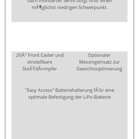
flach montiertes Servo sorgt fÃ¼r einen
mÃ¶glichst niedrigen Schwerpunkt.
20Â° Front Caster und
Optionaler
einstellbare
Messingeinsatz zur
StoÃŸdÃ¤mpfer
Gewichtsoptimierung
"Easy Access" Batteriehalterung fÃ¼r eine
optimale Befestigung der LiPo-Batterie