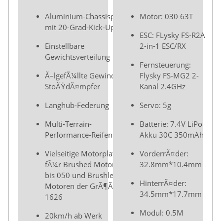
Aluminium-Chassisplatte
Motor: 030 63T
mit 20-Grad-Kick-Up
ESC: FLysky FS-R2A
Einstellbare
2-in-1 ESC/RX
Gewichtsverteilung
Fernsteuerung:
Ã–lgefÃ¼llte Gewinde-
Flysky FS-MG2 2-
StoÃŸdÃ¤mpfer
Kanal 2.4GHz
Langhub-Federung
Servo: 5g
Multi-Terrain-
Batterie: 7.4V LiPo
Performance-Reifen
Akku 30C 350mAh
Vielseitige Motorplatte
VorderrÃ¤der:
fÃ¼r Brushed Motoren
32.8mm*10.4mm
bis 050 und Brushless
HinterrÃ¤der:
Motoren der GrÃ¶ÃŸe
34.5mm*17.7mm
1626
Modul: 0.5M
20km/h ab Werk