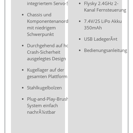
integriertem Servo-Saver
Flysky 2.4GHz 2-
Kanal Fernsteuerung
Chassis und
Komponentenanordnung
7.4V/2S LiPo Akku
mit niedrigem
350mAh
Schwerpunkt
USB LadegerÃ¤t
Durchgehend auf hohe
Bedienungsanleitung
Crash-Sicherheit
ausgelegtes Design
Kugellager auf der
gesamten Plattform
Stahlkugelbolzen
Plug-and-Play-Brushless-
System einfach
nachrÃ¼stbar