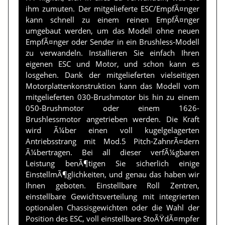
ihm zumuten. Der mitgelieferte ESC/EmpfÃ¤nger
kann schnell zu einem reinen EmpfÃ¤nger
umgebaut werden, um das Modell ohne neuen
EmpfÃ¤nger oder Sender in ein Brushless-Modell
zu verwandeln. Installieren Sie einfach Ihren
eigenen ESC und Motor, und schon kann es
losgehen. Dank der mitgelieferten vielseitigen
Motorplattenkonstruktion kann das Modell vom
mitgelieferten 030-Brushmotor bis hin zu einem
050-Brushmotor oder einem 1626-
Brushlessmotor angetrieben werden. Die Kraft
wird Ã¼ber einen voll kugelgelagerten
Antriebsstrang mit Mod.5 Pitch-ZahnrÃ¤dern
Ã¼bertragen. Bei all dieser verfÃ¼gbaren
Leistung benÃ¶tigen Sie sicherlich einige
EinstellmÃ¶glichkeiten, und genau das haben wir
Ihnen geboten. Einstellbare Roll Zentren,
einstellbare Gewichtsverteilung mit integrierten
optionalen Chassisgewichten oder die Wahl der
Position des ESC, voll einstellbare StoÃŸdÃ¤mpfer