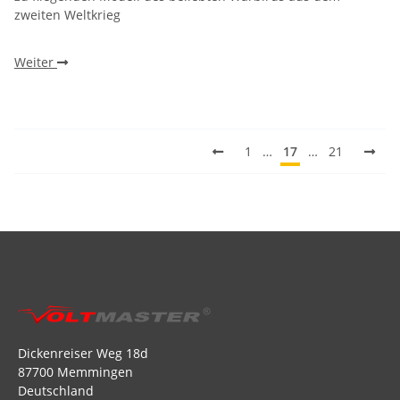
zweiten Weltkrieg
Weiter
1
…
17
…
21
Dickenreiser Weg 18d
87700 Memmingen
Deutschland