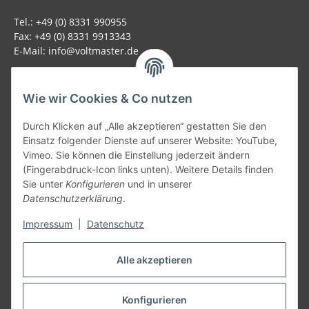
Tel.: +49 (0) 8331 990955
Fax: +49 (0) 8331 9913343
E-Mail: info@voltmaster.de
Rechtliches
Wie wir Cookies & Co nutzen
Informationen
Durch Klicken auf „Alle akzeptieren“ gestatten Sie den
Einsatz folgender Dienste auf unserer Website: YouTube,
Allgemein
Vimeo. Sie können die Einstellung jederzeit ändern
(Fingerabdruck-Icon links unten). Weitere Details finden
Sie unter
Konfigurieren
und in unserer
Teil unseres Netzwerks:
Datenschutzerklärung
.
SmoliTec - Safety. Simplified. Worldwide. ( B2B Shop )
Impressum
|
Datenschutz
Vertrag widerrufen
Alle akzeptieren
Konfigurieren