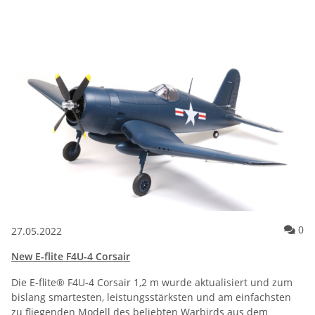
Ko
0
27.05.2022
New E-flite F4U-4 Corsair
Die E-flite® F4U-4 Corsair 1,2 m wurde aktualisiert und zum
bislang smartesten, leistungsstärksten und am einfachsten
zu fliegenden Modell des beliebten Warbirds aus dem