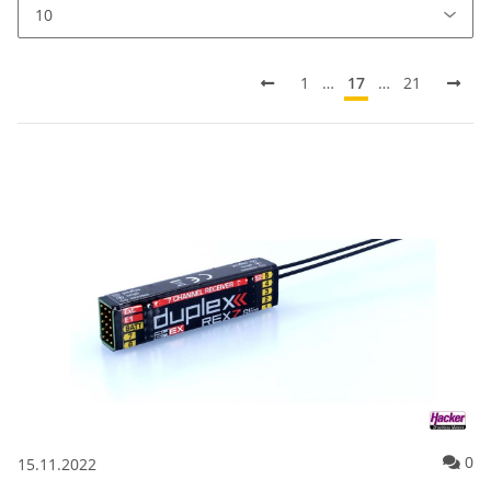
1
…
17
…
21
Ko
0
15.11.2022