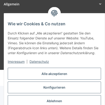
Allgemein
Teil unseres Netzwerks:
SmoliTec - Safety. Simplified. Worldwide. ( B2B Shop )
Wie wir Cookies & Co nutzen
Durch Klicken auf „Alle akzeptieren“ gestatten Sie den
Vertrag widerrufen
Einsatz folgender Dienste auf unserer Website: YouTube,
Vimeo. Sie können die Einstellung jederzeit ändern
(Fingerabdruck-Icon links unten). Weitere Details finden Sie
unter
Konfigurieren
und in unserer
Datenschutzerklärung
.
Impressum
|
Datenschutz
* Alle Preise inkl. gesetzlicher USt., zzgl.
Versand
Alle akzeptieren
© voltmaster.de
Powered by
JTL-Shop
Konfigurieren
Ablehnen