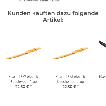
https://www.hacker-motor.com
Kunden kauften dazu folgende
Artikel:
Xoar - 16x7 electric
Xoar - 16x8 electric
10x4
Beechwood Prop
beechwood prop
22,50 €
*
22,50 €
*