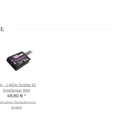
l:
eti - 2,4GHz Duplex EX
Empfänger R4H
49,90 €
*
emaliger Verkäuferpreis:
51,90 €