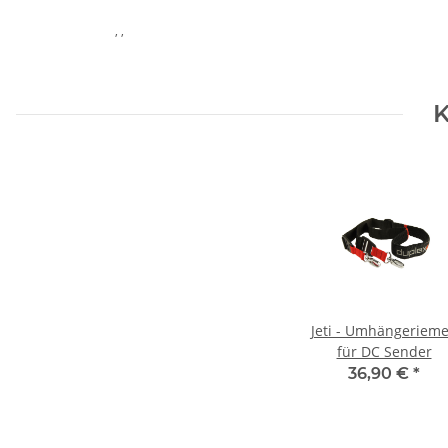
, ,
K
Jeti - Umhängeriem
für DC Sender
36,90 €
*