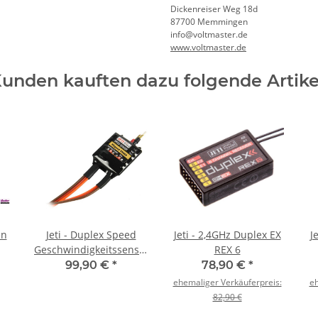
Dickenreiser Weg 18d
87700 Memmingen
info@voltmaster.de
www.voltmaster.de
unden kauften dazu folgende Artike
en
Jeti - Duplex Speed
Jeti - 2,4GHz Duplex EX
J
Geschwindigkeitssensor
REX 6
450 Km/h
99,90 €
*
78,90 €
*
ehemaliger Verkäuferpreis:
eh
82,90 €