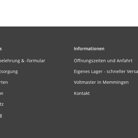
s
Informationen
belehrung & -formular
Öffnungszeiten und Anfahrt
tsorgung
Eigenes Lager - schneller Vers
rten
Voltmaster in Memmingen
on
Kontakt
tz
g