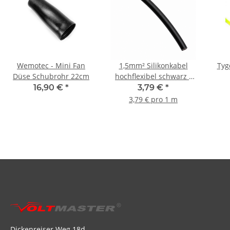
Wemotec - Mini Fan
1,5mm² Silikonkabel
Tyg
Düse Schubrohr 22cm
hochflexibel schwarz -
1m
16,90 €
*
3,79 €
*
3,79 € pro 1 m
Dickenreiser Weg 18d