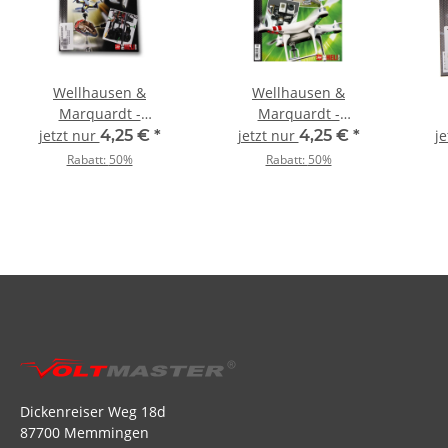
Wellhausen &
Wellhausen &
Marquardt -
Marquardt -
Multicopter-Workbook
Multicopter-Workbook
Mul
jetzt nur
4,25 €
*
jetzt nur
4,25 €
*
j
Vol. 2
Rabatt:
50%
Rabatt:
50%
Dickenreiser Weg 18d
87700 Memmingen