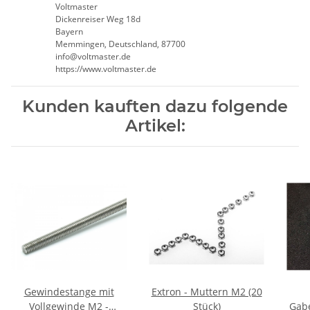
Voltmaster
Dickenreiser Weg 18d
Bayern
Memmingen, Deutschland, 87700
info@voltmaster.de
https://www.voltmaster.de
Kunden kauften dazu folgende
Artikel:
Gewindestange mit
Extron - Muttern M2 (20
Vollgewinde M2 -
Stück)
Gabe