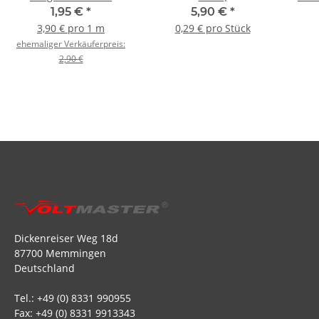
500mm
1,95 €
*
5,90 €
*
3,90 € pro 1 m
0,29 € pro Stück
ehemaliger Verkäuferpreis:
2,90 €
Dickenreiser Weg 18d
87700 Memmingen
Deutschland
Tel.: +49 (0) 8331 990955
Fax: +49 (0) 8331 9913343