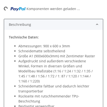
ng...
Komponenten werden geladen ...
Beschreibung
Technische Daten:
Abmessungen: 900 x 600 x 3mm
Schneidematte selbstheilend
Größe A1 (900x600x3mm) mit Zentimeter Raster
Aufgedruckt sind außerdem verschiedene
Winkel, Formen in diversen Größen und
Modellbau Maßstäbe (1:16 / 1:24 / 1:32 / 1:35 /
1:45 / 1:48 / 1:56 / 1:72 / 1: 87 / 1:120 / 1:144 /
1:160 / 1:220)
Schneidematte faltbar und dadurch leichter
transportierbar
Rückseite mit rutschhemmender TPU-
Beschichtung
Beidseitig verwendbar