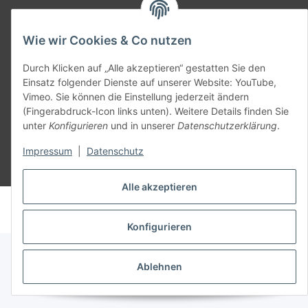
Teil unseres Netzwerks:
Wie wir Cookies & Co nutzen
SmoliTec - Safety. Simplified. Worldwide. ( B2B Shop )
Durch Klicken auf „Alle akzeptieren“ gestatten Sie den
Einsatz folgender Dienste auf unserer Website: YouTube,
Vertrag widerrufen
Vimeo. Sie können die Einstellung jederzeit ändern
(Fingerabdruck-Icon links unten). Weitere Details finden Sie
unter
Konfigurieren
und in unserer
Datenschutzerklärung
.
Impressum
|
Datenschutz
* Alle Preise inkl. gesetzlicher USt., zzgl.
Versand
Alle akzeptieren
© voltmaster.de
Powered by
JTL-Shop
Konfigurieren
Ablehnen