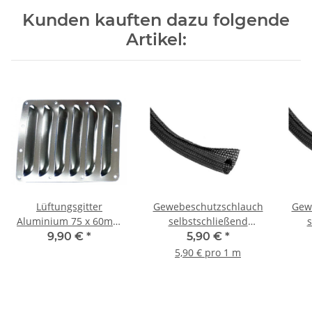
Kunden kauften dazu folgende
Artikel:
Lüftungsgitter
Gewebeschutzschlauch
Gew
Aluminium 75 x 60mm
selbstschließend
s
(silber)
schwarz 6,4mm - 1m
sc
9,90 €
*
5,90 €
*
5,90 € pro 1 m