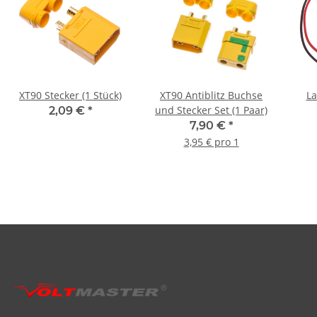
XT90 Stecker (1 Stück)
XT90 Antiblitz Buchse
La
und Stecker Set (1 Paar)
2,09 €
*
7,90 €
*
3,95 € pro 1