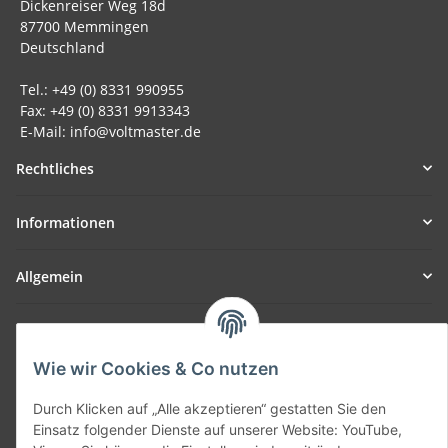
Dickenreiser Weg 18d
87700 Memmingen
Deutschland
Tel.: +49 (0) 8331 990955
Fax: +49 (0) 8331 9913343
E-Mail: info@voltmaster.de
Rechtliches
Informationen
Allgemein
Teil unseres Netzwerks:
SmoliTec - Safety. Simplified. Worldwide. ( B2B Shop )
Wie wir Cookies & Co nutzen
Durch Klicken auf „Alle akzeptieren“ gestatten Sie den
Vertrag widerrufen
Einsatz folgender Dienste auf unserer Website: YouTube,