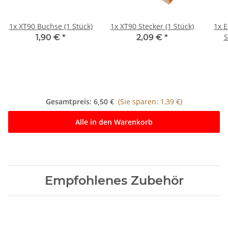
1x
XT90 Buchse (1 Stück)
1x
XT90 Stecker (1 Stück)
1x
E
S
1,90 €
*
2,09 €
*
Gesamtpreis:
6,50 €
(Sie sparen: 1,39 €)
Alle in den Warenkorb
Empfohlenes Zubehör