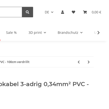
DE
0,00 €
Sale %
3D print
Brandschutz
Unsortie
VC - 100cm verdrillt
vokabel 3-adrig 0,34mm² PVC -