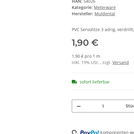
HAN:
54026
Kategorie:
Meterware
Hersteller:
Muldental
PVC Servolitze 3 adrig, verdrill
1,90 €
1,90 € pro 1 m
inkl. 19% USt. , zzgl.
Versand
sofort lieferbar
Stü
Loading...
Komponenten wer