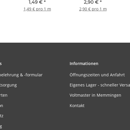
0,14mm² PVC - 1m
100cm
1,49 €
*
2,90 €
*
1,49 € pro 1 m
2,90 € pro 1 m
s
Informationen
belehrung & -formular
Öffnungszeiten und Anfahrt
tsorgung
Eigenes Lager - schneller Vers
rten
Voltmaster in Memmingen
on
Kontakt
tz
g