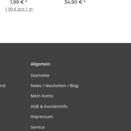
PVC - 100cm
BEC und Servostecker
1,99 €
*
34,90 €
*
1,99 € pro 1 m
Allgemein
Startseite
and
News / Neuheiten / Blog
Mein Konto
AGB & Kundeninfo
Impressum
Service