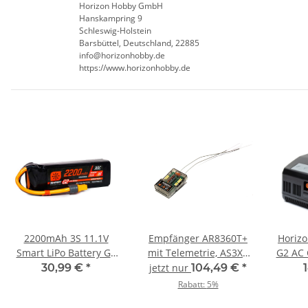
Horizon Hobby GmbH
Hanskampring 9
Schleswig-Holstein
Barsbüttel, Deutschland, 22885
info@horizonhobby.de
https://www.horizonhobby.de
2200mAh 3S 11.1V
Empfänger AR8360T+
Horizo
Smart LiPo Battery G2
mit Telemetrie, AS3X+
G2 AC 
IC3 - 30C
und Safe - 8 Kanäle
EU 
30,99 €
*
jetzt nur
104,49 €
*
Rabatt:
5%