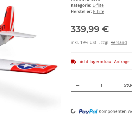
Kategorie:
E-flite
Hersteller:
E-flite
339,99 €
inkl. 19% USt. , zzgl.
Versand
nicht lagernd/auf Anfrage
Stü
Loading...
Komponenten wer