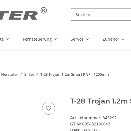
te
Fernsteuerung
Servos
Zubehör
 Hersteller
E-flite
T-28 Trojan 1.2m Smart PNP - 1200mm
T-28 Trojan 1.2
Artikelnummer:
345292
GTIN:
605482130643
HAN:
EFL18375