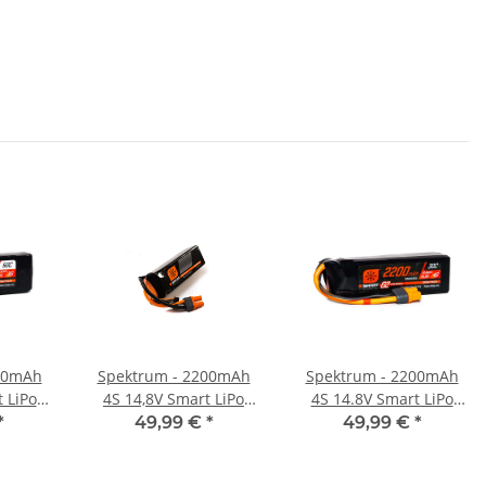
00mAh
Spektrum - 2200mAh
Spektrum - 2200mAh
 LiPo
4S 14,8V Smart LiPo
4S 14.8V Smart LiPo
 - 50C
Battery IC3 - 30C
Battery G2 IC3 - 30C
*
49,99 €
*
49,99 €
*