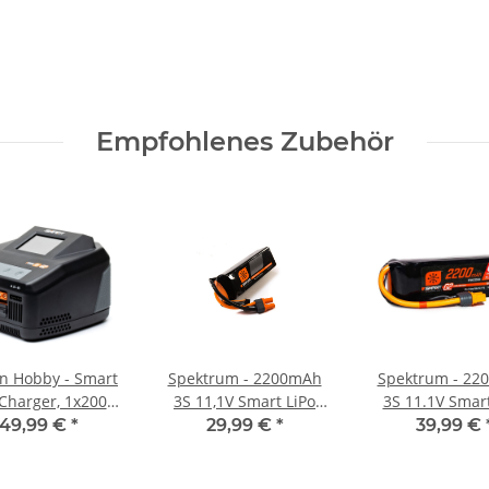
Empfohlenes Zubehör
n Hobby - Smart
Spektrum - 2200mAh
Spektrum - 22
Charger, 1x200W
3S 11,1V Smart LiPo
3S 11.1V Smart
(SPMXC2020I)
Battery IC3 - 30C
Battery G2 IC3
149,99 €
*
29,99 €
*
39,99 €