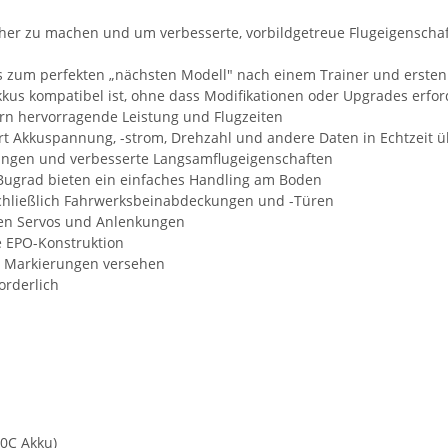
acher zu machen und um verbesserte, vorbildgetreue Flugeigenscha
 es zum perfekten „nächsten Modell" nach einem Trainer und erste
kkus kompatibel ist, ohne dass Modifikationen oder Upgrades erfor
ern hervorragende Leistung und Flugzeiten
ert Akkuspannung, -strom, Drehzahl und andere Daten in Echtzeit
dungen und verbesserte Langsamflugeigenschaften
Bugrad bieten ein einfaches Handling am Boden
nschließlich Fahrwerksbeinabdeckungen und -Türen
rten Servos und Anlenkungen
e EPO-Konstruktion
n Markierungen versehen
orderlich
30C Akku)