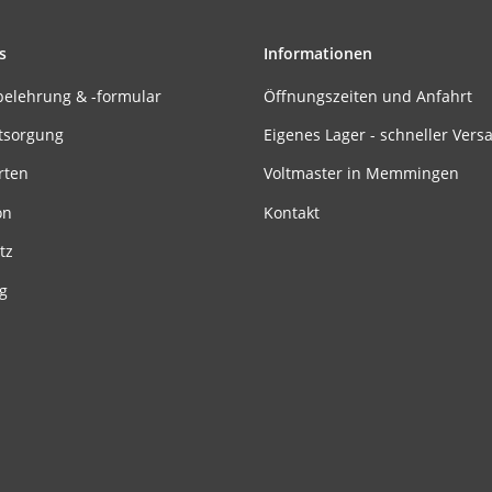
s
Informationen
belehrung & -formular
Öffnungszeiten und Anfahrt
tsorgung
Eigenes Lager - schneller Vers
rten
Voltmaster in Memmingen
on
Kontakt
tz
g