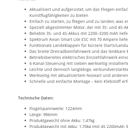
Aktualisiert und aufgerüstet, um das Fliegen einf
Kunstflugfähigkeiten zu bieten
Einfach zu starten, zu fliegen und zu landen, was
Speziell abgestimmter Motor, der mit 3S- und 4S-A
Beliebte 3S- und 4S-Akkus mit 2200–3200 mAh lief
Spektrum Avian Smart Lite ESC mit 70 Ampere lief
Funktionale Landeklappen für kürzere Starts/Lan
Das breite Dreiradbeinfahrwerk und das lenkbare 
Betriebsbereites elektrisches Einziehfahrwerk ei
6-Kanal-Steuerung mit sieben werkseitig installie
Leichte und dennoch langlebige, verbundverstärkt
Werkseitig mit aktualisiertem Noseart und andere
Schnelle und einfache Montage – kein Klebstoff erf
Technische Daten:
Flügelspannweite: 1224mm
Länge: 986mm
Produktgewicht ohne Akku: 1,47kg
Produktgewicht mit Akku: 1,70kg (mit 4S 2200mAh 