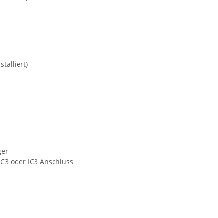
talliert)
ger
EC3 oder IC3 Anschluss