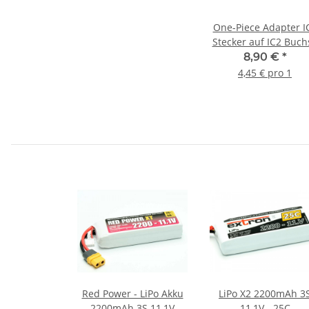
One-Piece Adapter I
Stecker auf IC2 Buch
(2 Stück)
8,90 €
*
4,45 € pro 1
Red Power - LiPo Akku
LiPo X2 2200mAh 3
2200mAh 3S 11,1V
11,1V - 25C