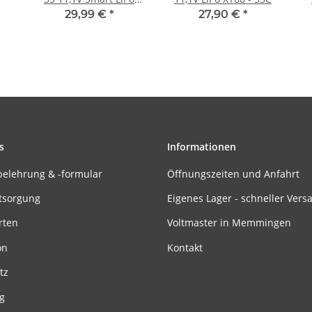
Battery IC3 - 30C
29,99 €
*
27,90 €
*
s
Informationen
belehrung & -formular
Öffnungszeiten und Anfahrt
tsorgung
Eigenes Lager - schneller Vers
rten
Voltmaster in Memmingen
on
Kontakt
tz
g