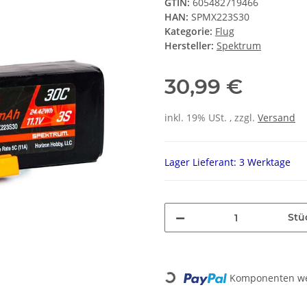
GTIN:
605482719466
HAN:
SPMX223S30
Kategorie:
Flug
Hersteller:
Spektrum
30,99 €
inkl. 19% USt. , zzgl.
Versand
Lager Lieferant: 3 Werktage
Stü
Loading...
Komponenten wer