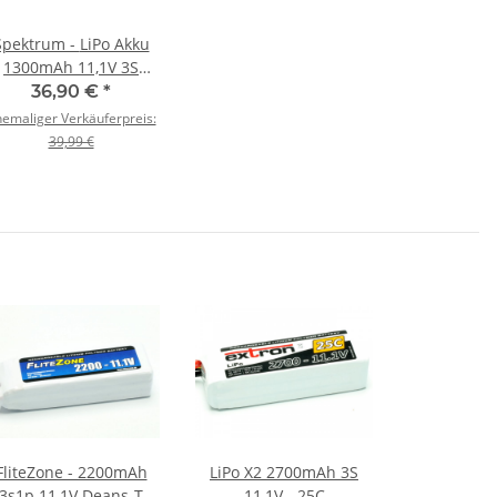
pektrum - LiPo Akku
1300mAh 11,1V 3S
Smart G2 - 30C
36,90 €
*
emaliger Verkäuferpreis:
39,99 €
FliteZone - 2200mAh
LiPo X2 2700mAh 3S
3s1p 11,1V Deans-T
11,1V - 25C