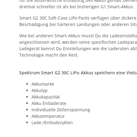
für die automatische Entladung des Akkus gemäß Deinen
dreimal schneller ist als bei bisherigen G1 Smart-Akkus.
Smart G2 30C Soft-Case LiPo Packs verfügen über dickere 
Beschädigung bei härteren Landungen oder anderen Situ
Wie bei anderen Smart-Akkus musst Du die Ladeeinstellu
angeschlossen wird, werden seine spezifischen Ladepar
Ladegerät kannst Du Einstellungen wie die Laderaten ab
Technologie macht den Rest.
Spektrum Smart G2 30C LiPo Akkus speichern eine Vielza
Akkumarke
Akkutyp
Akkukapazität
Akku Entladerate
Individuelle Zellenspannung
Akkutemperatur
Lade-/Entladezyklen