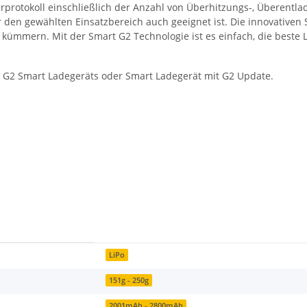
rprotokoll einschließlich der Anzahl von Überhitzungs-, Überentl
für den gewählten Einsatzbereich auch geeignet ist. Die innovative
kümmern. Mit der Smart G2 Technologie ist es einfach, die beste L
 G2 Smart Ladegeräts oder Smart Ladegerät mit G2 Update.
LiPo
151g - 250g
2001mAh - 2800mAh