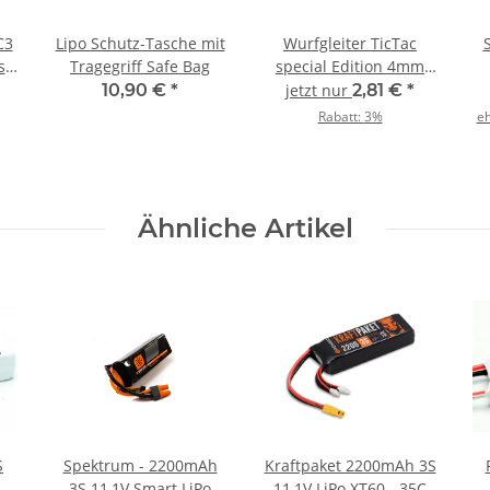
C3
Lipo Schutz-Tasche mit
Wurfgleiter TicTac
S
se
Tragegriff Safe Bag
special Edition 4mm
EPP - 190mm
10,90 €
*
jetzt nur
2,81 €
*
Rabatt:
3%
eh
Ähnliche Artikel
S
Spektrum - 2200mAh
Kraftpaket 2200mAh 3S
3S 11,1V Smart LiPo
11,1V LiPo XT60 - 35C