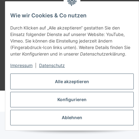
Allgemein
Wie wir Cookies & Co nutzen
Teil unseres Netzwerks:
SmoliTec - Safety. Simplified. Worldwide. ( B2B Shop )
Durch Klicken auf „Alle akzeptieren“ gestatten Sie den
Einsatz folgender Dienste auf unserer Website: YouTube,
Vimeo. Sie können die Einstellung jederzeit ändern
Vertrag widerrufen
(Fingerabdruck-Icon links unten). Weitere Details finden Sie
unter
Konfigurieren
und in unserer
Datenschutzerklärung
.
Impressum
|
Datenschutz
Alle akzeptieren
* Alle Preise inkl. gesetzlicher USt., zzgl.
Versand
© voltmaster.de
Konfigurieren
Powered by
JTL-Shop
Ablehnen