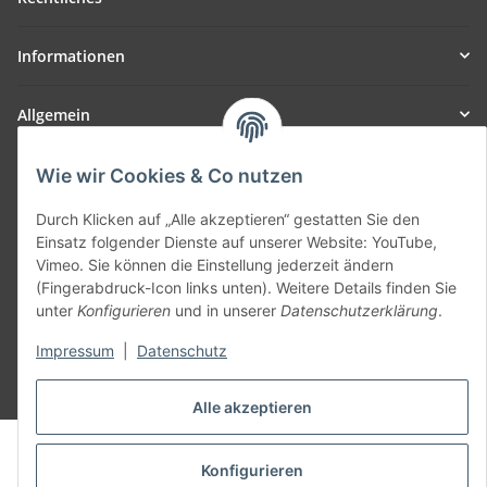
Informationen
Allgemein
Teil unseres Netzwerks:
Wie wir Cookies & Co nutzen
SmoliTec - Safety. Simplified. Worldwide. ( B2B Shop )
Durch Klicken auf „Alle akzeptieren“ gestatten Sie den
Einsatz folgender Dienste auf unserer Website: YouTube,
Vertrag widerrufen
Vimeo. Sie können die Einstellung jederzeit ändern
(Fingerabdruck-Icon links unten). Weitere Details finden Sie
unter
Konfigurieren
und in unserer
Datenschutzerklärung
.
Impressum
|
Datenschutz
* Alle Preise inkl. gesetzlicher USt., zzgl.
Versand
Alle akzeptieren
© voltmaster.de
Powered by
JTL-Shop
Konfigurieren