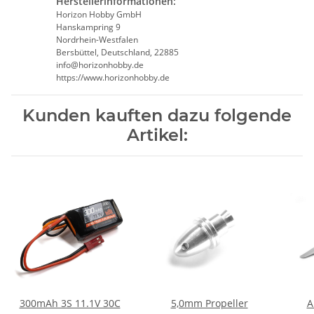
Herstellerinformationen:
Horizon Hobby GmbH
Hanskampring 9
Nordrhein-Westfalen
Bersbüttel, Deutschland, 22885
info@horizonhobby.de
https://www.horizonhobby.de
Kunden kauften dazu folgende
Artikel:
300mAh 3S 11.1V 30C
5,0mm Propeller
A