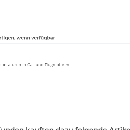
htigen, wenn verfügbar
emperaturen in Gas und Flugmotoren.
unden kauften dazu folgende Artike