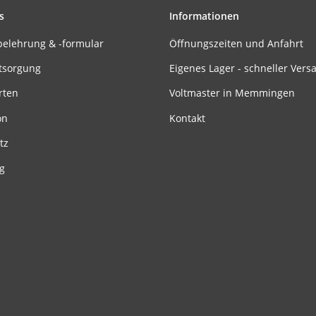
s
Informationen
belehrung & -formular
Öffnungszeiten und Anfahrt
tsorgung
Eigenes Lager - schneller Vers
rten
Voltmaster in Memmingen
on
Kontakt
tz
g