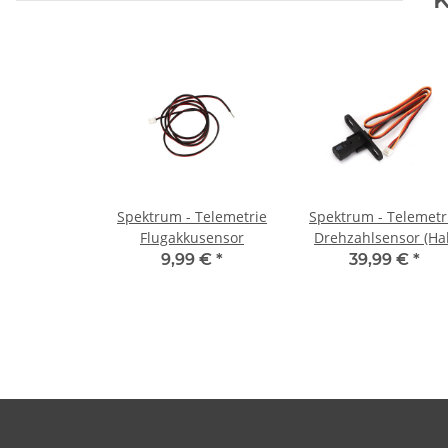
Spektrum - Telemetrie
Spektrum - Telemetr
Flugakkusensor
Drehzahlsensor (Hal
Effekt)
9,99 €
*
39,99 €
*