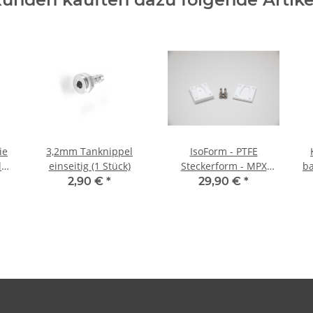
ie
3,2mm Tanknippel
IsoForm - PTFE
l
einseitig (1 Stück)
Steckerform - MPX
b
Stecker 6polig
2,90 €
*
29,90 €
*