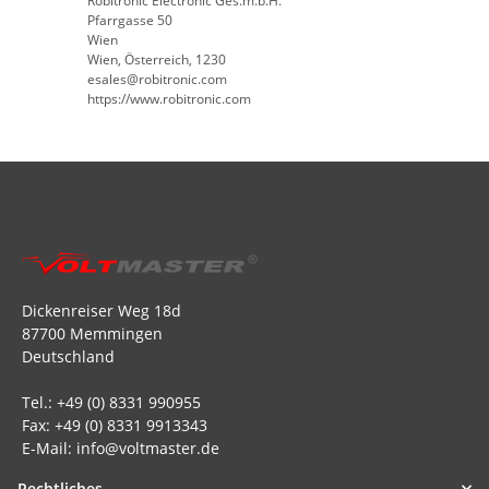
Robitronic Electronic Ges.m.b.H.
Pfarrgasse 50
Wien
Wien, Österreich, 1230
esales@robitronic.com
https://www.robitronic.com
Dickenreiser Weg 18d
87700 Memmingen
Deutschland
Tel.: +49 (0) 8331 990955
Fax: +49 (0) 8331 9913343
E-Mail: info@voltmaster.de
Rechtliches