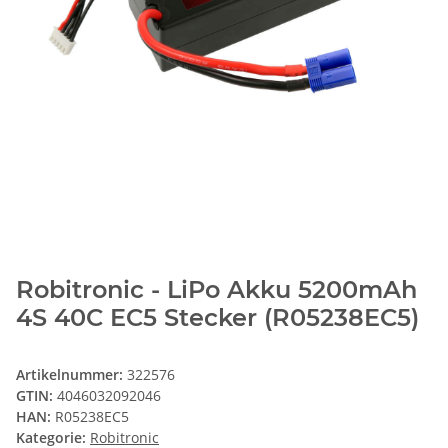
Robitronic - LiPo Akku 5200mAh
4S 40C EC5 Stecker (R05238EC5)
Artikelnummer:
322576
GTIN:
4046032092046
HAN:
R05238EC5
Kategorie:
Robitronic