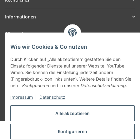
Informationen
Allgemein
Wie wir Cookies & Co nutzen
Teil unseres Netzwerks:
SmoliTec - Safety. Simplified. Worldwide. ( B2B Shop )
Durch Klicken auf „Alle akzeptieren“ gestatten Sie den
Einsatz folgender Dienste auf unserer Website: YouTube,
Vimeo. Sie können die Einstellung jederzeit ändern
Vertrag widerrufen
(Fingerabdruck-Icon links unten). Weitere Details finden Sie
unter
Konfigurieren
und in unserer
Datenschutzerklärung
.
Impressum
|
Datenschutz
* Alle Preise inkl. gesetzlicher USt., zzgl.
Versand
Alle akzeptieren
© voltmaster.de
Konfigurieren
Powered by
JTL-Shop