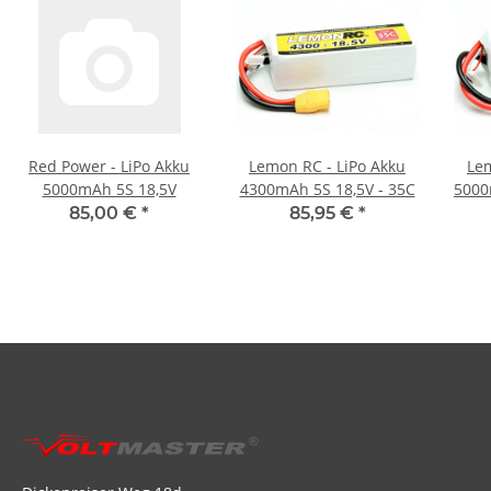
Red Power - LiPo Akku
Lemon RC - LiPo Akku
Lem
5000mAh 5S 18,5V
4300mAh 5S 18,5V - 35C
5000
85,00 €
*
85,95 €
*