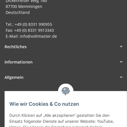
Dickenreiser Weg 18d
87700 Memmingen
Deutschland
Tel.: +49 (0) 8331 990955
Fax: +49 (0) 8331 9913343
E-Mail: info@voltmaster.de
Rechtliches
Informationen
Allgemein
Teil unseres Netzwerks:
SmoliTec - Safety. Simplified. Worldwide. ( B2B Shop )
Wie wir Cookies & Co nutzen
Durch Klicken auf „Alle akzeptieren“ gestatten Sie den
Vertrag widerrufen
Einsatz folgender Dienste auf unserer Website: YouTube,