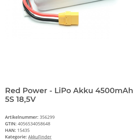
Red Power - LiPo Akku 4500mAh
5S 18,5V
Artikelnummer:
356299
GTIN:
4056534058648
HAN:
15435
Kategorie:
AkkuFinder