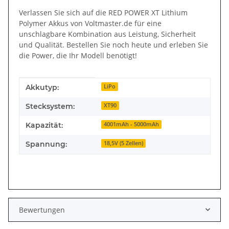
Verlassen Sie sich auf die RED POWER XT Lithium
Polymer Akkus von Voltmaster.de für eine
unschlagbare Kombination aus Leistung, Sicherheit
und Qualität. Bestellen Sie noch heute und erleben Sie
die Power, die Ihr Modell benötigt!
Produkteigenschaft
Wert
Akkutyp:
LiPo
Stecksystem:
XT90
Kapazität:
4001mAh - 5000mAh
Spannung:
18,5V (5 Zellen)
Bewertungen