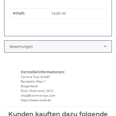
Produkteigenschaft
Wert
Inhalt:
14,00 ml
Bewertungen
Herstellerinformationen:
Carrera Toys GmbH
Rennbahn Allee 1
Burgenland
Puch, Österreich, 5412
shop@carrera-toys.com
https://www.revell.de
Kunden kauften dazu folgende