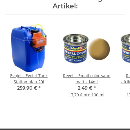
Artikel:
Evojet - Evojet Tank
Revell - Email color sand
Re
Station blau 20l
matt - 14ml
afri
259,90 €
*
2,49 €
*
17,79 € pro 100 ml
1