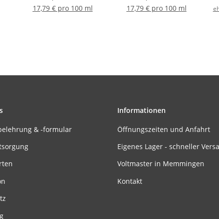
17,79 € pro 100 ml
17,79 € pro 100 ml
eh
s
Informationen
belehrung & -formular
Öffnungszeiten und Anfahrt
tsorgung
Eigenes Lager - schneller Vers
rten
Voltmaster in Memmingen
on
Kontakt
tz
g