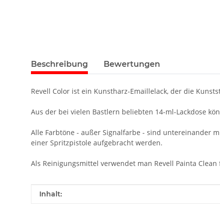
Beschreibung
Bewertungen
Revell Color ist ein Kunstharz-Emaillelack, der die Kunsts
Aus der bei vielen Bastlern beliebten 14-ml-Lackdose kö
Alle Farbtöne - außer Signalfarbe - sind untereinander 
einer Spritzpistole aufgebracht werden.
Als Reinigungsmittel verwendet man Revell Painta Clean f
Produkteigenschaft
Wert
Inhalt: