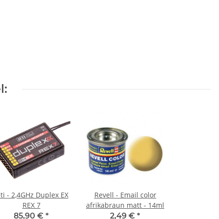
l:
eti - 2,4GHz Duplex EX
Revell - Email color
REX 7
afrikabraun matt - 14ml
85,90 €
*
2,49 €
*