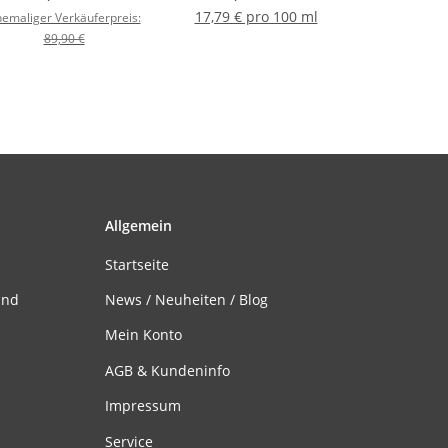
17,79 € pro 100 ml
emaliger Verkäuferpreis:
89,90 €
Allgemein
Startseite
and
News / Neuheiten / Blog
Mein Konto
AGB & Kundeninfo
Impressum
Service