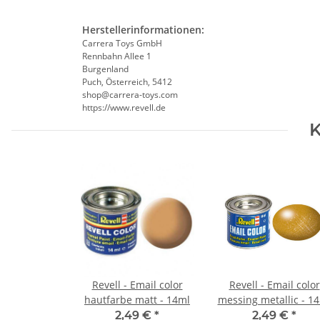
Herstellerinformationen:
Carrera Toys GmbH
Rennbahn Allee 1
Burgenland
Puch, Österreich, 5412
shop@carrera-toys.com
https://www.revell.de
K
Revell - Email color
Revell - Email color
hautfarbe matt - 14ml
messing metallic - 1
2,49 €
*
2,49 €
*