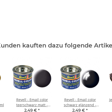
unden kauften dazu folgende Artike
Revell - Email color
Revell - Email color
J
4ml
teerschwarz matt -
schwarz glänzend -
14ml
14ml
2,49 €
*
2,49 €
*