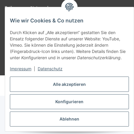
Teil unseres Netzwerks:
SmoliTec - Safety. Simplified. Worldwide. ( B2B Shop )
Wie wir Cookies & Co nutzen
Durch Klicken auf „Alle akzeptieren“ gestatten Sie den
Vertrag widerrufen
Einsatz folgender Dienste auf unserer Website: YouTube,
Vimeo. Sie können die Einstellung jederzeit ändern
(Fingerabdruck-Icon links unten). Weitere Details finden Sie
unter
Konfigurieren
und in unserer
Datenschutzerklärung
.
* Alle Preise inkl. gesetzlicher USt., zzgl.
Versand
Impressum
|
Datenschutz
© voltmaster.de
Alle akzeptieren
Powered by
JTL-Shop
Konfigurieren
Ablehnen