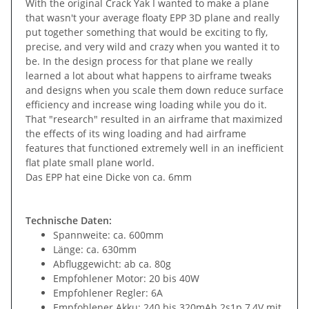
With the original Crack Yak I wanted to make a plane
that wasn't your average floaty EPP 3D plane and really
put together something that would be exciting to fly,
precise, and very wild and crazy when you wanted it to
be. In the design process for that plane we really
learned a lot about what happens to airframe tweaks
and designs when you scale them down reduce surface
efficiency and increase wing loading while you do it.
That "research" resulted in an airframe that maximized
the effects of its wing loading and had airframe
features that functioned extremely well in an inefficient
flat plate small plane world.
Das EPP hat eine Dicke von ca. 6mm
Technische Daten:
Spannweite: ca. 600mm
Länge: ca. 630mm
Abfluggewicht: ab ca. 80g
Empfohlener Motor: 20 bis 40W
Empfohlener Regler: 6A
Empfohlener Akku: 240 bis 320mAh 2s1p 7,4V mit