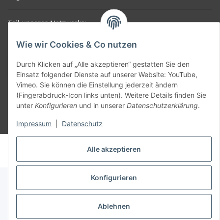
Teil unseres Netzwerks:
SmoliTec - Safety. Simplified. Worldwide. ( B2B Shop )
Wie wir Cookies & Co nutzen
Vertrag widerrufen
Durch Klicken auf „Alle akzeptieren“ gestatten Sie den
Einsatz folgender Dienste auf unserer Website: YouTube,
Vimeo. Sie können die Einstellung jederzeit ändern
(Fingerabdruck-Icon links unten). Weitere Details finden Sie
unter
Konfigurieren
und in unserer
Datenschutzerklärung
.
* Alle Preise inkl. gesetzlicher USt., zzgl.
Versand
Impressum
|
Datenschutz
© voltmaster.de
Alle akzeptieren
Powered by
JTL-Shop
Konfigurieren
Ablehnen