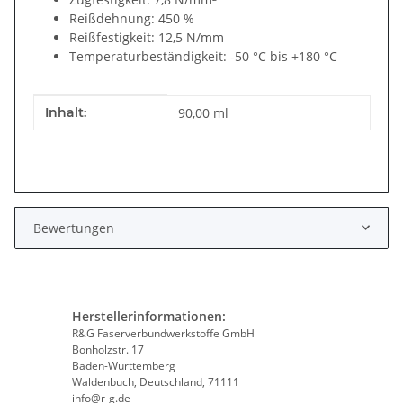
Reißdehnung: 450 %
Reißfestigkeit: 12,5 N/mm
Temperaturbeständigkeit: -50 °C bis +180 °C
Produkteigenschaft
Wert
Inhalt:
90,00 ml
Bewertungen
Herstellerinformationen:
R&G Faserverbundwerkstoffe GmbH
Bonholzstr. 17
Baden-Württemberg
Waldenbuch, Deutschland, 71111
info@r-g.de