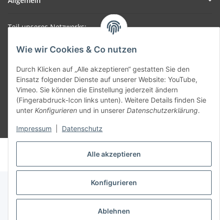
Allgemein
Teil unseres Netzwerks:
SmoliTec - Safety. Simplified. Worldwide. ( B2B Shop )
Wie wir Cookies & Co nutzen
Vertrag widerrufen
Durch Klicken auf „Alle akzeptieren“ gestatten Sie den
Einsatz folgender Dienste auf unserer Website: YouTube,
Vimeo. Sie können die Einstellung jederzeit ändern
(Fingerabdruck-Icon links unten). Weitere Details finden Sie
unter
Konfigurieren
und in unserer
Datenschutzerklärung
.
* Alle Preise inkl. gesetzlicher USt., zzgl.
Versand
Impressum
|
Datenschutz
© voltmaster.de
Alle akzeptieren
Powered by
JTL-Shop
Konfigurieren
Ablehnen