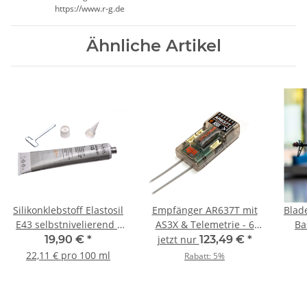
https://www.r-g.de
Ähnliche Artikel
Silikonklebstoff Elastosil
Empfänger AR637T mit
Blad
E43 selbstnivelierend -
AS3X & Telemetrie - 6
Ba
90ml
Kanäle
19,90 €
*
jetzt nur
123,49 €
*
22,11 € pro 100 ml
Rabatt:
5%