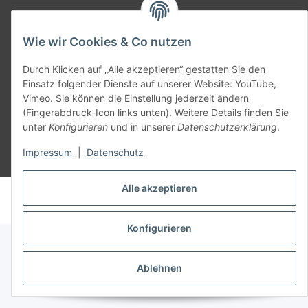
Teil unseres Netzwerks:
SmoliTec - Safety. Simplified. Worldwide. ( B2B Shop )
Wie wir Cookies & Co nutzen
Durch Klicken auf „Alle akzeptieren“ gestatten Sie den
Vertrag widerrufen
Einsatz folgender Dienste auf unserer Website: YouTube,
Vimeo. Sie können die Einstellung jederzeit ändern
(Fingerabdruck-Icon links unten). Weitere Details finden Sie
unter
Konfigurieren
und in unserer
Datenschutzerklärung
.
Impressum
|
Datenschutz
* Alle Preise inkl. gesetzlicher USt., zzgl.
Versand
Alle akzeptieren
© voltmaster.de
Powered by
JTL-Shop
Konfigurieren
Ablehnen