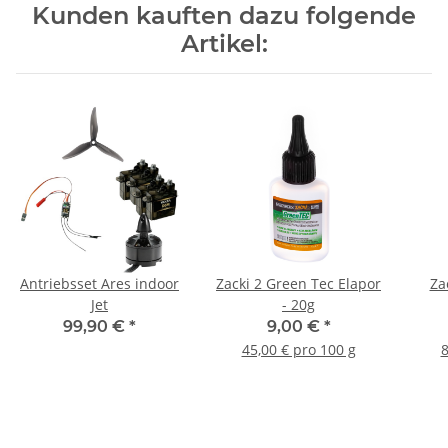
Kunden kauften dazu folgende
Artikel:
Antriebsset Ares indoor
Zacki 2 Green Tec Elapor
Za
Jet
- 20g
99,90 €
*
9,00 €
*
45,00 € pro 100 g
8