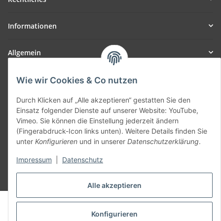
Informationen
Allgemein
Teil unseres Netzwerks:
Wie wir Cookies & Co nutzen
SmoliTec - Safety. Simplified. Worldwide. ( B2B Shop )
Durch Klicken auf „Alle akzeptieren“ gestatten Sie den
Einsatz folgender Dienste auf unserer Website: YouTube,
Vertrag widerrufen
Vimeo. Sie können die Einstellung jederzeit ändern
(Fingerabdruck-Icon links unten). Weitere Details finden Sie
unter
Konfigurieren
und in unserer
Datenschutzerklärung
.
Impressum
|
Datenschutz
* Alle Preise inkl. gesetzlicher USt., zzgl.
Versand
Alle akzeptieren
© voltmaster.de
Powered by
JTL-Shop
Konfigurieren