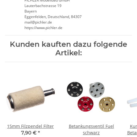
PICHLER Modellbau GmbH
Lauterbachstrasse 19
Bayern
Eggenfelden, Deutschland, 84307
mail@pichler.de
https://www.pichler.de
Kunden kauften dazu folgende
Artikel:
15mm Filzpendel Filter
Betankungsventil Fuel
Kun
schwarz
Beta
7,90 €
*