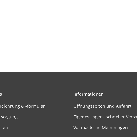
s
Informationen
belehrung & -formular
Öffnungszeiten und Anfahrt
tsorgung
Eigenes Lager - schneller Vers
rten
Voltmaster in Memmingen