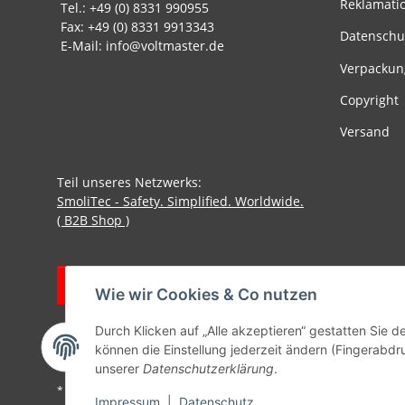
Reklamati
Tel.: +49 (0) 8331 990955
Fax: +49 (0) 8331 9913343
Datenschu
E-Mail: info@voltmaster.de
Verpackun
Copyright
Versand
Teil unseres Netzwerks:
SmoliTec - Safety. Simplified. Worldwide.
( B2B Shop )
Vertrag widerrufen
Wie wir Cookies & Co nutzen
Durch Klicken auf „Alle akzeptieren“ gestatten Sie d
können die Einstellung jederzeit ändern (Fingerabdru
unserer
Datenschutzerklärung
.
* Alle Preise inkl. gesetzlicher USt., zzgl.
Versand
Impressum
|
Datenschutz