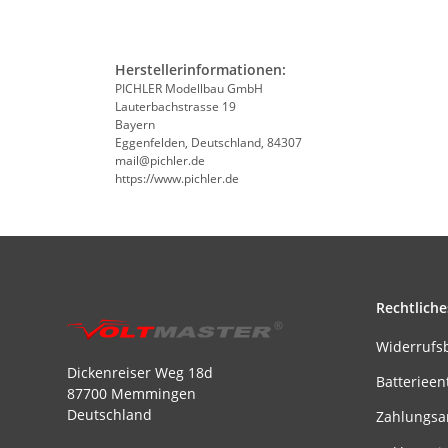
Herstellerinformationen:
PICHLER Modellbau GmbH
Lauterbachstrasse 19
Bayern
Eggenfelden, Deutschland, 84307
mail@pichler.de
https://www.pichler.de
Rechtliche
Widerrufs
Dickenreiser Weg 18d
Batterieen
87700 Memmingen
Deutschland
Zahlungsa