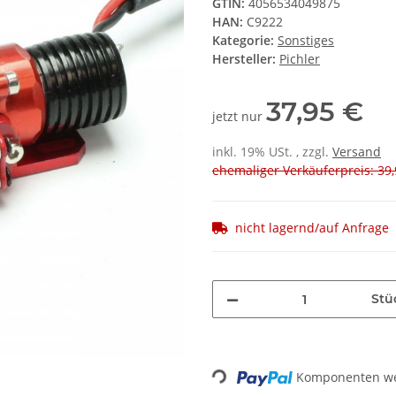
GTIN:
4056534049875
HAN:
C9222
Kategorie:
Sonstiges
Hersteller:
Pichler
37,95 €
jetzt nur
inkl. 19% USt. , zzgl.
Versand
ehemaliger Verkäuferpreis: 39,
nicht lagernd/auf Anfrage
Stü
Komponenten wer
Loading...