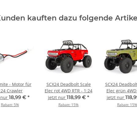
unden kauften dazu folgende Artike
ite - Motor für
SCX24 Deadbolt Scale
SCX24 Deadbolt
:24 Crawler
Elec rot 4WD RTR - 1:24
Elec grün 4WD
1:24
t nur
18,99 €
*
jetzt nur
118,99 €
*
jetzt nur
118,
Rabatt:
5%
Rabatt:
15%
Rabatt:
15