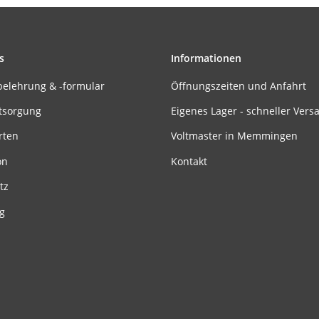
s
Informationen
belehrung & -formular
Öffnungszeiten und Anfahrt
tsorgung
Eigenes Lager - schneller Vers
rten
Voltmaster in Memmingen
on
Kontakt
tz
g