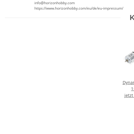
info@horizonhobby.com
https://www.horizonhobby.com/eu/de/eu-impressum/
K
Dynam
1
jetz