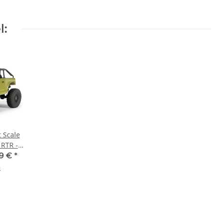
l:
 Scale
 RTR -
99 €
*
%