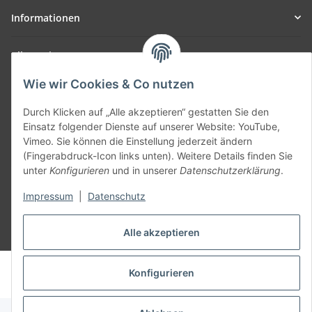
Informationen
Allgemein
Wie wir Cookies & Co nutzen
Teil unseres Netzwerks:
SmoliTec - Safety. Simplified. Worldwide. ( B2B Shop )
Durch Klicken auf „Alle akzeptieren“ gestatten Sie den
Einsatz folgender Dienste auf unserer Website: YouTube,
Vimeo. Sie können die Einstellung jederzeit ändern
Vertrag widerrufen
(Fingerabdruck-Icon links unten). Weitere Details finden Sie
unter
Konfigurieren
und in unserer
Datenschutzerklärung
.
Impressum
|
Datenschutz
Alle akzeptieren
* Alle Preise inkl. gesetzlicher USt., zzgl.
Versand
© voltmaster.de
Konfigurieren
Powered by
JTL-Shop