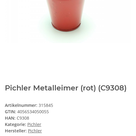
Pichler Metalleimer (rot) (C9308)
Artikelnummer:
315845
GTIN:
4056534050055
HAN:
C9308
Kategorie:
Pichler
Hersteller:
Pichler