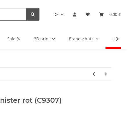
DE
0,00 €
Sale %
3D print
Brandschutz
Unsortie
nister rot (C9307)