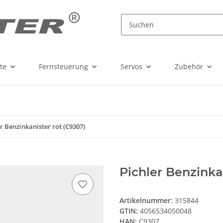
te
Fernsteuerung
Servos
Zubehör
r Benzinkanister rot (C9307)
Pichler Benzinka
Artikelnummer:
315844
GTIN:
4056534050048
HAN:
C9307