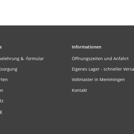
s
Informationen
belehrung & -formular
Öffnungszeiten und Anfahrt
tsorgung
Eigenes Lager - schneller Vers
rten
Voltmaster in Memmingen
on
Kontakt
tz
g