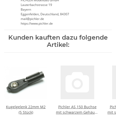
PICHLER Modellbau GmbH
Lauterbachstrasse 19
Bayern
Eggenfelden, Deutschland, 84307
mail@pichler.de
https://www.pichler.de
Kunden kauften dazu folgende
Artikel:
Kugelgelenk 22mm M2
Pichler AS 150 Buchse
Pic
(5 Stück)
mit schwarzem Gehäuse
mit 