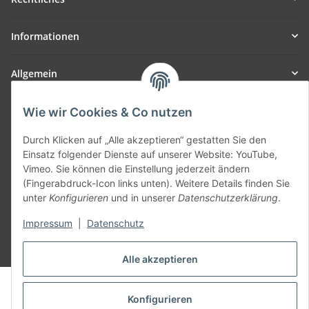
Informationen
Allgemein
Teil unseres Netzwerks:
Wie wir Cookies & Co nutzen
SmoliTec - Safety. Simplified. Worldwide. ( B2B Shop )
Durch Klicken auf „Alle akzeptieren“ gestatten Sie den
Einsatz folgender Dienste auf unserer Website: YouTube,
Vertrag widerrufen
Vimeo. Sie können die Einstellung jederzeit ändern
(Fingerabdruck-Icon links unten). Weitere Details finden Sie
unter
Konfigurieren
und in unserer
Datenschutzerklärung
.
Impressum
|
Datenschutz
* Alle Preise inkl. gesetzlicher USt., zzgl.
Versand
Alle akzeptieren
© voltmaster.de
Powered by
JTL-Shop
Konfigurieren