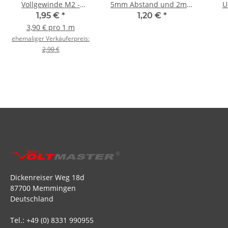
Vollgewinde M2 -
5mm Abstand und 2mm
U
500mm
Kugelbohrung (1 Stück)
Mutt
1,95 €
*
1,20 €
*
3,90 € pro 1 m
ehemaliger Verkäuferpreis:
2,90 €
Dickenreiser Weg 18d
87700 Memmingen
Deutschland
Tel.: +49 (0) 8331 990955