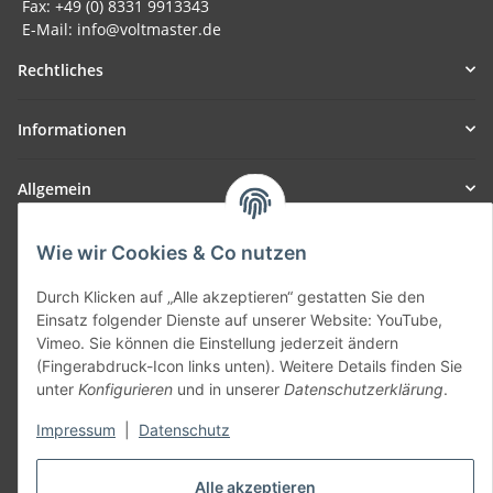
Fax: +49 (0) 8331 9913343
E-Mail: info@voltmaster.de
Rechtliches
Informationen
Allgemein
Teil unseres Netzwerks:
Wie wir Cookies & Co nutzen
SmoliTec - Safety. Simplified. Worldwide. ( B2B Shop )
Durch Klicken auf „Alle akzeptieren“ gestatten Sie den
Einsatz folgender Dienste auf unserer Website: YouTube,
Vertrag widerrufen
Vimeo. Sie können die Einstellung jederzeit ändern
(Fingerabdruck-Icon links unten). Weitere Details finden Sie
unter
Konfigurieren
und in unserer
Datenschutzerklärung
.
Impressum
|
Datenschutz
* Alle Preise inkl. gesetzlicher USt., zzgl.
Versand
Alle akzeptieren