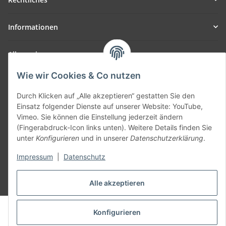
Informationen
Allgemein
Wie wir Cookies & Co nutzen
Teil unseres Netzwerks:
SmoliTec - Safety. Simplified. Worldwide. ( B2B Shop )
Durch Klicken auf „Alle akzeptieren“ gestatten Sie den
Einsatz folgender Dienste auf unserer Website: YouTube,
Vimeo. Sie können die Einstellung jederzeit ändern
Vertrag widerrufen
(Fingerabdruck-Icon links unten). Weitere Details finden Sie
unter
Konfigurieren
und in unserer
Datenschutzerklärung
.
Impressum
|
Datenschutz
* Alle Preise inkl. gesetzlicher USt., zzgl.
Versand
Alle akzeptieren
© voltmaster.de
Konfigurieren
Powered by
JTL-Shop