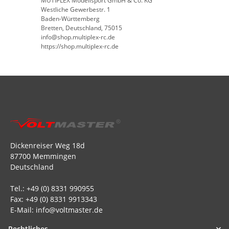
MUTIPLEX Modellsport GmbH & Co. KG
Westliche Gewerbestr. 1
Baden-Württemberg
Bretten, Deutschland, 75015
info@shop.multiplex-rc.de
https://shop.multiplex-rc.de
Dickenreiser Weg 18d
87700 Memmingen
Deutschland
Tel.: +49 (0) 8331 990955
Fax: +49 (0) 8331 9913343
E-Mail: info@voltmaster.de
Rechtliches