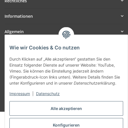
Rechtliches
Informationen
Allgemein
Teil unseres Netzwerks:
Wie wir Cookies & Co nutzen
SmoliTec - Safety. Simplified. Worldwide. ( B2B Shop )
Durch Klicken auf „Alle akzeptieren“ gestatten Sie den
Einsatz folgender Dienste auf unserer Website: YouTube,
Vertrag widerrufen
Vimeo. Sie können die Einstellung jederzeit ändern
(Fingerabdruck-Icon links unten). Weitere Details finden Sie
unter
Konfigurieren
und in unserer
Datenschutzerklärung
.
Impressum
|
Datenschutz
* Alle Preise inkl. gesetzlicher USt., zzgl.
Versand
Alle akzeptieren
© voltmaster.de
Powered by
JTL-Shop
Konfigurieren