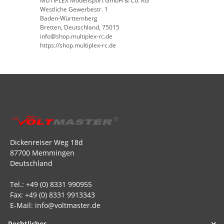
MUTIPLEX Modellsport GmbH & Co. KG
Westliche Gewerbestr. 1
Baden-Württemberg
Bretten, Deutschland, 75015
info@shop.multiplex-rc.de
https://shop.multiplex-rc.de
Dickenreiser Weg 18d
87700 Memmingen
Deutschland
Tel.: +49 (0) 8331 990955
Fax: +49 (0) 8331 9913343
E-Mail: info@voltmaster.de
Rechtliches