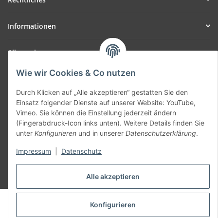
Informationen
Allgemein
Wie wir Cookies & Co nutzen
Teil unseres Netzwerks:
SmoliTec - Safety. Simplified. Worldwide. ( B2B Shop )
Durch Klicken auf „Alle akzeptieren“ gestatten Sie den
Einsatz folgender Dienste auf unserer Website: YouTube,
Vimeo. Sie können die Einstellung jederzeit ändern
Vertrag widerrufen
(Fingerabdruck-Icon links unten). Weitere Details finden Sie
unter
Konfigurieren
und in unserer
Datenschutzerklärung
.
Impressum
|
Datenschutz
* Alle Preise inkl. gesetzlicher USt., zzgl.
Versand
Alle akzeptieren
© voltmaster.de
Konfigurieren
Powered by
JTL-Shop