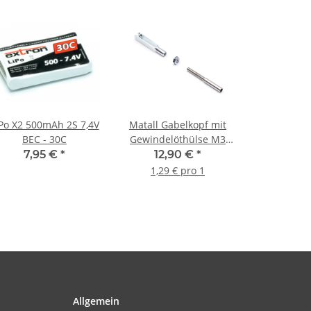
Po X2 500mAh 2S 7,4V
Matall Gabelkopf mit
BEC - 30C
Gewindelöthülse M3
(10 Stück)
7,95 €
*
12,90 €
*
1,29 € pro 1
Allgemein