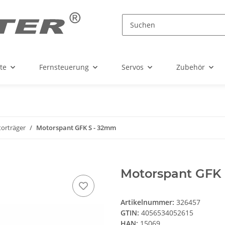
te
Fernsteuerung
Servos
Zubehör
orträger
Motorspant GFK S - 32mm
Motorspant GFK
Artikelnummer:
326457
GTIN:
4056534052615
HAN:
15069