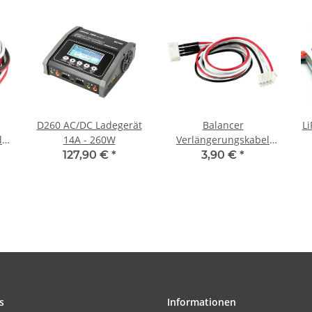
D260 AC/DC Ladegerät
Balancer
Li
l
14A - 260W
Verlängerungskabel
30cm XH - 3S
127,90 €
*
3,90 €
*
s
Informationen