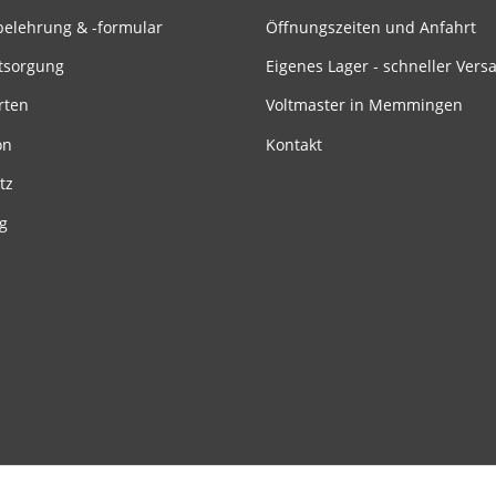
belehrung & -formular
Öffnungszeiten und Anfahrt
tsorgung
Eigenes Lager - schneller Vers
rten
Voltmaster in Memmingen
on
Kontakt
tz
g