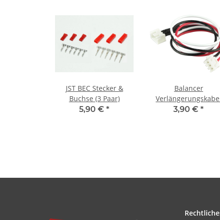
JST BEC Stecker &
Balancer
Buchse (3 Paar)
Verlängerungskabe
30cm XH - 2S
5,90 €
*
3,90 €
*
Rechtliche