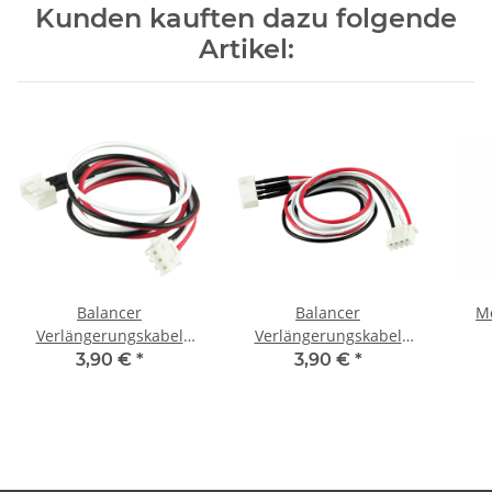
Kunden kauften dazu folgende
Artikel:
Balancer
Balancer
Mo
Verlängerungskabel
Verlängerungskabel
30cm XH - 2S
30cm XH - 3S
3,90 €
*
3,90 €
*