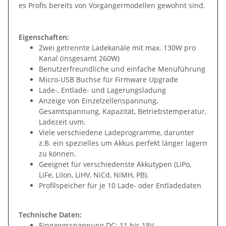
es Profis bereits von Vorgängermodellen gewohnt sind.
Eigenschaften:
Zwei getrennte Ladekanäle mit max. 130W pro
Kanal (insgesamt 260W)
Benutzerfreundliche und einfache Menüführung
Micro-USB Buchse für Firmware Upgrade
Lade-, Entlade- und Lagerungsladung
Anzeige von Einzelzellenspannung,
Gesamtspannung, Kapazität, Betriebstemperatur,
Ladezeit uvm.
Viele verschiedene Ladeprogramme, darunter
z.B. ein spezielles um Akkus perfekt länger lagern
zu können.
Geeignet für verschiedenste Akkutypen (LiPo,
LiFe, LiIon, LiHV, NiCd, NiMH, PB).
Profilspeicher für je 10 Lade- oder Entladedaten
Technische Daten:
Eingangsspannung DC: 11 bis 18V