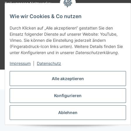
Teil unseres Netzwerks:
SmoliTec - Safety. Simplified. Worldwide. ( B2B Shop )
Wie wir Cookies & Co nutzen
Vertrag widerrufen
Durch Klicken auf „Alle akzeptieren“ gestatten Sie den
Einsatz folgender Dienste auf unserer Website: YouTube,
Vimeo. Sie können die Einstellung jederzeit ändern
(Fingerabdruck-Icon links unten). Weitere Details finden Sie
unter
Konfigurieren
und in unserer
Datenschutzerklärung
.
* Alle Preise inkl. gesetzlicher USt., zzgl.
Versand
Impressum
|
Datenschutz
© voltmaster.de
Alle akzeptieren
Powered by
JTL-Shop
Konfigurieren
Ablehnen