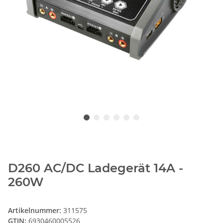
D260 AC/DC Ladegerät 14A -
260W
Artikelnummer:
311575
GTIN:
6930460005526