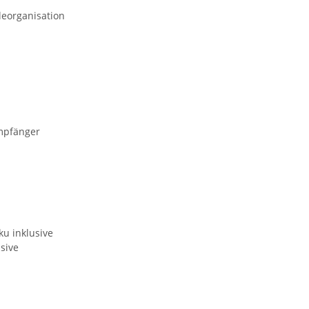
leorganisation
mpfänger
u inklusive
sive