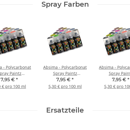
Spray Farben
 - Polycarbonat
Absima - Polycarbonat
Absima - Polyc
pray Paintz
Spray Paintz
Spray Pain
zierend hell rot -
fluoreszierend lila -
fluoreszierend
7,95 €
*
7,95 €
*
7,95 €
*
150ml
150ml
150ml
0 € pro 100 ml
5,30 € pro 100 ml
5,30 € pro 10
Ersatzteile