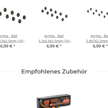
rrma - Ball
Arrma - Ball
Arrma - Ba
4.9x2.5mm (10)
5.3x5.9x2.5mm (10)
5.8x7x2.5mm 
ARA330804)
(ARA330803)
(ARA33080
6,99 €
*
6,99 €
*
6,99 €
*
Empfohlenes Zubehör