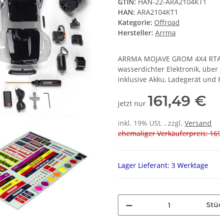
GTIN:
HAN-22-ARA2104KT1
HAN:
ARA2104KT1
Kategorie:
Offroad
Hersteller:
Arrma
ARRMA MOJAVE GROM 4X4 RTA De
wasserdichter Elektronik, übe
inklusive Akku, Ladegerät und
161,49 €
jetzt nur
inkl. 19% USt. , zzgl.
Versand
ehemaliger Verkäuferpreis: 169
Lager Lieferant: 3 Werktage
Stü