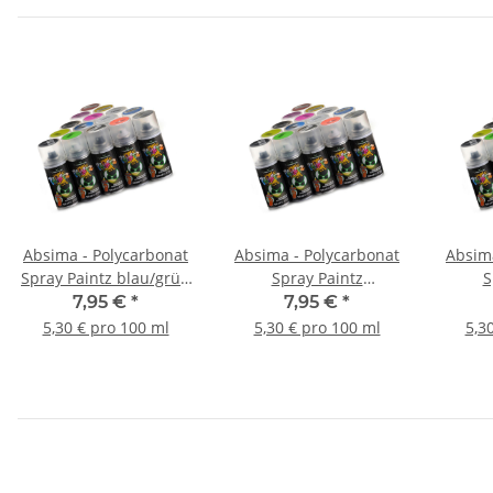
Absima - Polycarbonat
Absima - Polycarbonat
Absima
Spray Paintz blau/grün
Spray Paintz
S
- 150ml
fluoreszierend blau -
fluores
7,95 €
*
7,95 €
*
150ml
5,30 € pro 100 ml
5,30 € pro 100 ml
5,3