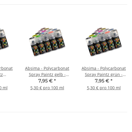
arbonat
Absima - Polycarbonat
Absima - Polycarbonat
tz
Spray Paintz gelb -
Spray Paintz grün -
 rot -
150ml
150ml
7,95 €
*
7,95 €
*
0 ml
5,30 € pro 100 ml
5,30 € pro 100 ml