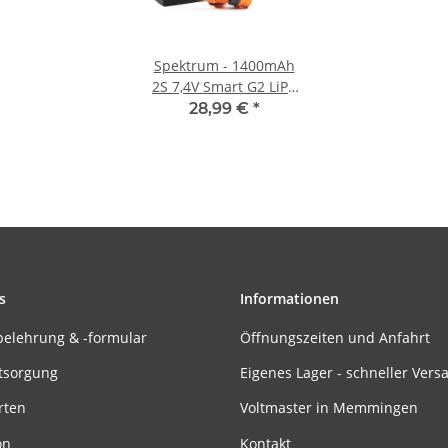
Spektrum - 1400mAh
2S 7,4V Smart G2 LiPo
Hardcase IC2 - 30C
28,99 €
*
s
Informationen
belehrung & -formular
Öffnungszeiten und Anfahrt
tsorgung
Eigenes Lager - schneller Vers
rten
Voltmaster in Memmingen
on
Kontakt