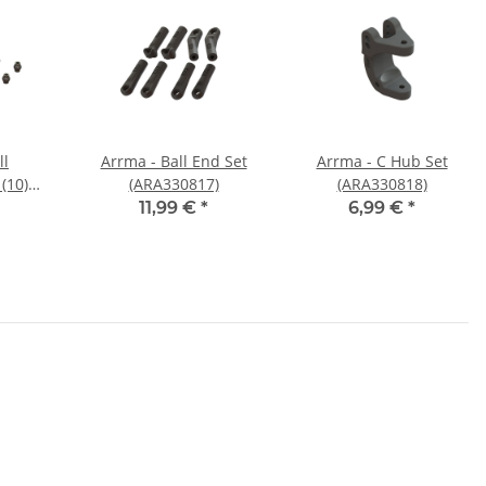
ll
Arrma - Ball End Set
Arrma - C Hub Set
(10)
(ARA330817)
(ARA330818)
5)
11,99 €
*
6,99 €
*