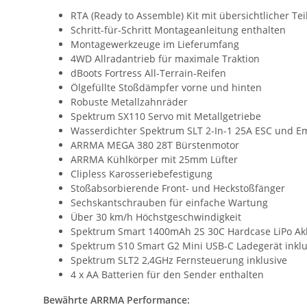
RTA (Ready to Assemble) Kit mit übersichtlicher Tei
Schritt-für-Schritt Montageanleitung enthalten
Montagewerkzeuge im Lieferumfang
4WD Allradantrieb für maximale Traktion
dBoots Fortress All-Terrain-Reifen
Ölgefüllte Stoßdämpfer vorne und hinten
Robuste Metallzahnräder
Spektrum SX110 Servo mit Metallgetriebe
Wasserdichter Spektrum SLT 2-In-1 25A ESC und E
ARRMA MEGA 380 28T Bürstenmotor
ARRMA Kühlkörper mit 25mm Lüfter
Clipless Karosseriebefestigung
Stoßabsorbierende Front- und Heckstoßfänger
Sechskantschrauben für einfache Wartung
Über 30 km/h Höchstgeschwindigkeit
Spektrum Smart 1400mAh 2S 30C Hardcase LiPo Akk
Spektrum S10 Smart G2 Mini USB-C Ladegerät inklu
Spektrum SLT2 2,4GHz Fernsteuerung inklusive
4 x AA Batterien für den Sender enthalten
Bewährte ARRMA Performance: