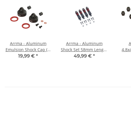
Arrma - Aluminum
Arrma - Aluminum
A
Emulsion Shock Cap (2)
Shock Set 58mm Length
4.8x
(ARA330812)
300cSt Oil (4): GROM
(
19,99 €
*
49,99 €
*
(ARA330824)