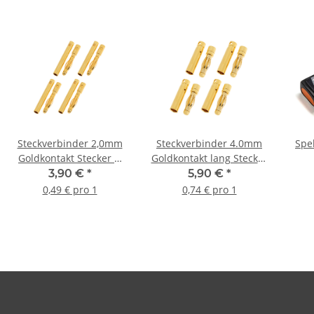
Steckverbinder 2,0mm
Steckverbinder 4.0mm
Spe
Goldkontakt Stecker &
Goldkontakt lang Stecker
Buchse (4 Paar)
& Buchse (4 Paar)
3,90 €
*
5,90 €
*
0,49 € pro 1
0,74 € pro 1