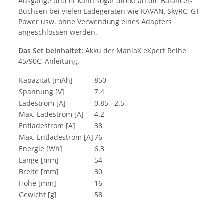
Ausgänge und er kann sogar direkt an die Balancer-
Buchsen bei vielen Ladegeräten wie KAVAN, SkyRC, GT
Power usw. ohne Verwendung eines Adapters
angeschlossen werden.
Das Set beinhaltet:
Akku der ManiaX eXpert Reihe
45/90C, Anleitung.
Kapazität [mAh]
850
Spannung [V]
7.4
Ladestrom [A]
0.85 - 2.5
Max. Ladestrom [A]
4.2
Entladestrom [A]
38
Max. Entladestrom [A]
76
Energie [Wh]
6.3
Länge [mm]
54
Breite [mm]
30
Höhe [mm]
16
Gewicht [g]
58