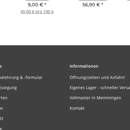
9,00 €
*
56,90 €
*
45,00 € pro 100 g
s
Informationen
belehrung & -formular
Öffnungszeiten und Anfahrt
tsorgung
Eigenes Lager - schneller Vers
rten
Voltmaster in Memmingen
on
Kontakt
tz
g