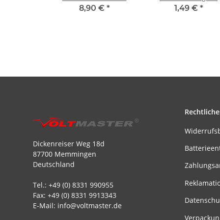
Gehäuse
8,90 €
*
1,49 €
*
Rechtliche
Widerrufs
Dickenreiser Weg 18d
Batterieen
87700 Memmingen
Deutschland
Zahlungsa
Reklamati
Tel.: +49 (0) 8331 990955
Fax: +49 (0) 8331 9913343
Datenschu
E-Mail: info@voltmaster.de
Verpackun