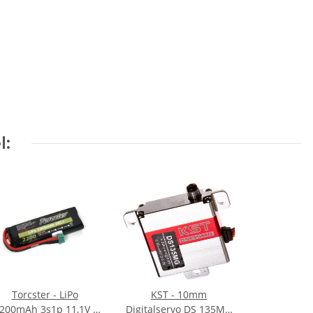
l:
Torcster - LiPo
KST - 10mm
200mAh 3s1p 11,1V -
Digitalservo DS 135MG