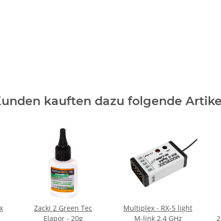
unden kauften dazu folgende Artike
x
Zacki 2 Green Tec
Multiplex - RX-5 light
Elapor - 20g
M-link 2.4 GHz
2