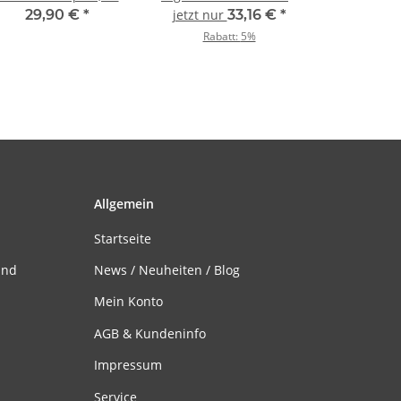
30C+
mit Servorahmen
29,90 €
*
jetzt nur
33,16 €
*
Rabatt:
5%
Allgemein
Startseite
and
News / Neuheiten / Blog
Mein Konto
AGB & Kundeninfo
Impressum
Service