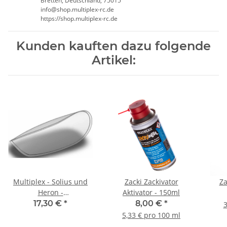
Bretten, Deutschland, 75015
info@shop.multiplex-rc.de
https://shop.multiplex-rc.de
Kunden kauften dazu folgende
Artikel:
Multiplex - Solius und
Zacki Zackivator
Za
Heron -
Aktivator - 150ml
Kabinenhaubenglas
17,30 €
*
8,00 €
*
3
5,33 € pro 100 ml