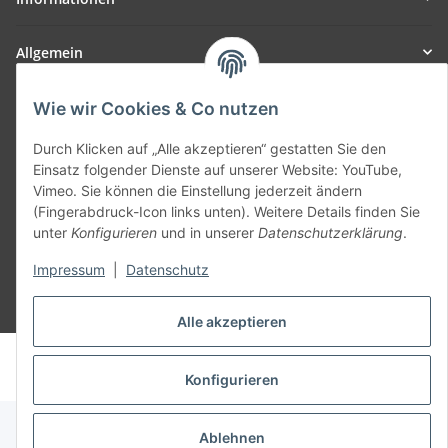
Allgemein
Teil unseres Netzwerks:
Wie wir Cookies & Co nutzen
SmoliTec - Safety. Simplified. Worldwide. ( B2B Shop )
Durch Klicken auf „Alle akzeptieren“ gestatten Sie den
Einsatz folgender Dienste auf unserer Website: YouTube,
Vertrag widerrufen
Vimeo. Sie können die Einstellung jederzeit ändern
(Fingerabdruck-Icon links unten). Weitere Details finden Sie
unter
Konfigurieren
und in unserer
Datenschutzerklärung
.
Impressum
|
Datenschutz
* Alle Preise inkl. gesetzlicher USt., zzgl.
Versand
Alle akzeptieren
© voltmaster.de
Powered by
JTL-Shop
Konfigurieren
Ablehnen