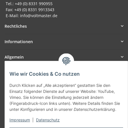
Tel.: +49 (0) 8331 990955
Fax: +49 (0) 8331 9913343
E-Mail: info@voltmaster.de
Rechtliches
Informationen
Allgemein
Teil unseres Netzwerks:
Wie wir Cookies & Co nutzen
SmoliTec - Safety. Simplified. Worldwide. ( B2B Shop )
Durch Klicken auf „Alle akzeptieren“ gestatten Sie den
Einsatz folgender Dienste auf unserer Website: YouTube,
Vertrag widerrufen
Vimeo. Sie können die Einstellung jederzeit ändern
(Fingerabdruck-Icon links unten). Weitere Details finden Sie
unter
Konfigurieren
und in unserer
Datenschutzerklärung
.
Impressum
|
Datenschutz