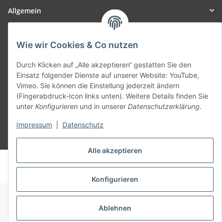
Allgemein
Teil unseres Netzwerks:
Wie wir Cookies & Co nutzen
SmoliTec - Safety. Simplified. Worldwide. ( B2B Shop )
Durch Klicken auf „Alle akzeptieren“ gestatten Sie den
Einsatz folgender Dienste auf unserer Website: YouTube,
Vertrag widerrufen
Vimeo. Sie können die Einstellung jederzeit ändern
(Fingerabdruck-Icon links unten). Weitere Details finden Sie
unter
Konfigurieren
und in unserer
Datenschutzerklärung
.
Impressum
|
Datenschutz
* Alle Preise inkl. gesetzlicher USt., zzgl.
Versand
Alle akzeptieren
© voltmaster.de
Powered by
JTL-Shop
Konfigurieren
Ablehnen