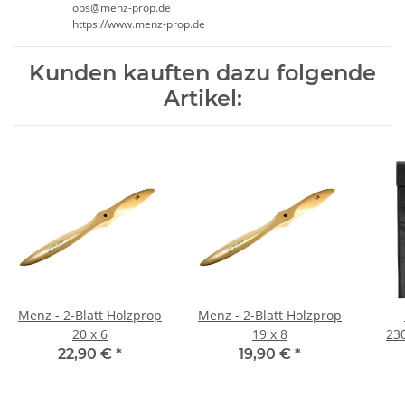
ops@menz-prop.de
https://www.menz-prop.de
Kunden kauften dazu folgende
Artikel:
Menz - 2-Blatt Holzprop
Menz - 2-Blatt Holzprop
20 x 6
19 x 8
23
22,90 €
*
19,90 €
*