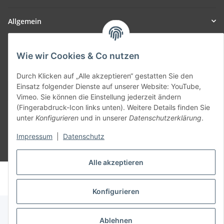
Allgemein
Teil unseres Netzwerks:
Wie wir Cookies & Co nutzen
SmoliTec - Safety. Simplified. Worldwide. ( B2B Shop )
Durch Klicken auf „Alle akzeptieren“ gestatten Sie den
Einsatz folgender Dienste auf unserer Website: YouTube,
Vertrag widerrufen
Vimeo. Sie können die Einstellung jederzeit ändern
(Fingerabdruck-Icon links unten). Weitere Details finden Sie
unter
Konfigurieren
und in unserer
Datenschutzerklärung
.
Impressum
|
Datenschutz
* Alle Preise inkl. gesetzlicher USt., zzgl.
Versand
Alle akzeptieren
© voltmaster.de
Powered by
JTL-Shop
Konfigurieren
Ablehnen