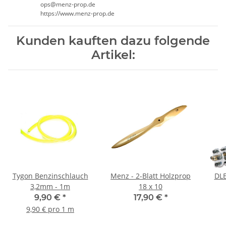
ops@menz-prop.de
https://www.menz-prop.de
Kunden kauften dazu folgende
Artikel:
Tygon Benzinschlauch
Menz - 2-Blatt Holzprop
DLE
3,2mm - 1m
18 x 10
9,90 €
*
17,90 €
*
9,90 € pro 1 m