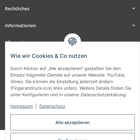
Rechtliches
Informationen
Allgemein
Wie wir Cookies & Co nutzen
Teil unseres Netzwerks:
SmoliTec - Safety. Simplified. Worldwide. ( B2B Shop )
Durch Klicken auf „Alle akzeptieren“ gestatten Sie den
Einsatz folgender Dienste auf unserer Website: YouTube,
Vimeo. Sie können die Einstellung jederzeit ändern
Vertrag widerrufen
(Fingerabdruck-Icon links unten). Weitere Details finden Sie
unter
Konfigurieren
und in unserer
Datenschutzerklärung
.
Impressum
|
Datenschutz
* Alle Preise inkl. gesetzlicher USt., zzgl.
Versand
Alle akzeptieren
© voltmaster.de