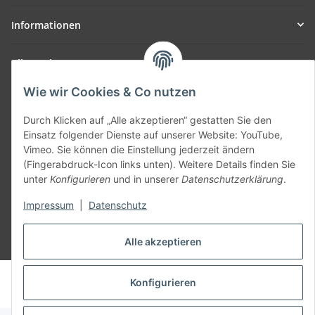
Informationen
Allgemein
Wie wir Cookies & Co nutzen
Teil unseres Netzwerks:
SmoliTec - Safety. Simplified. Worldwide. ( B2B Shop )
Durch Klicken auf „Alle akzeptieren“ gestatten Sie den
Einsatz folgender Dienste auf unserer Website: YouTube,
Vimeo. Sie können die Einstellung jederzeit ändern
Vertrag widerrufen
(Fingerabdruck-Icon links unten). Weitere Details finden Sie
unter
Konfigurieren
und in unserer
Datenschutzerklärung
.
Impressum
|
Datenschutz
Alle akzeptieren
* Alle Preise inkl. gesetzlicher USt., zzgl.
Versand
© voltmaster.de
Konfigurieren
Powered by
JTL-Shop