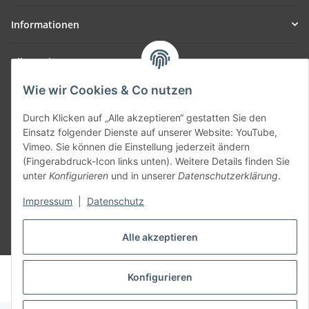
Informationen
Allgemein
Wie wir Cookies & Co nutzen
Teil unseres Netzwerks:
SmoliTec - Safety. Simplified. Worldwide. ( B2B Shop )
Durch Klicken auf „Alle akzeptieren“ gestatten Sie den
Einsatz folgender Dienste auf unserer Website: YouTube,
Vimeo. Sie können die Einstellung jederzeit ändern
Vertrag widerrufen
(Fingerabdruck-Icon links unten). Weitere Details finden Sie
unter
Konfigurieren
und in unserer
Datenschutzerklärung
.
Impressum
|
Datenschutz
Alle akzeptieren
* Alle Preise inkl. gesetzlicher USt., zzgl.
Versand
© voltmaster.de
Konfigurieren
Powered by
JTL-Shop