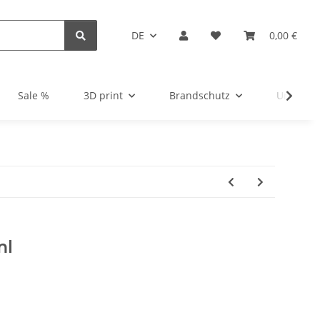
DE
0,00 €
Sale %
3D print
Brandschutz
Unsortie
ml