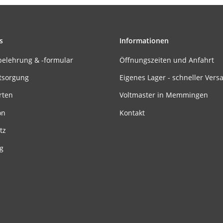
s
Informationen
belehrung & -formular
Öffnungszeiten und Anfahrt
tsorgung
Eigenes Lager - schneller Vers
rten
Voltmaster in Memmingen
on
Kontakt
tz
g