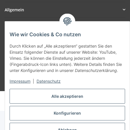
Allgemein
Teil unseres Netzwerks:
SmoliTec - Safety. Simplified. Worldwide. ( B2B Shop )
Wie wir Cookies & Co nutzen
Durch Klicken auf „Alle akzeptieren“ gestatten Sie den
Vertrag widerrufen
Einsatz folgender Dienste auf unserer Website: YouTube,
Vimeo. Sie können die Einstellung jederzeit ändern
(Fingerabdruck-Icon links unten). Weitere Details finden Sie
unter
Konfigurieren
und in unserer
Datenschutzerklärung
.
Impressum
|
Datenschutz
* Alle Preise inkl. gesetzlicher USt., zzgl.
Versand
Alle akzeptieren
© voltmaster.de
Powered by
JTL-Shop
Konfigurieren
Ablehnen